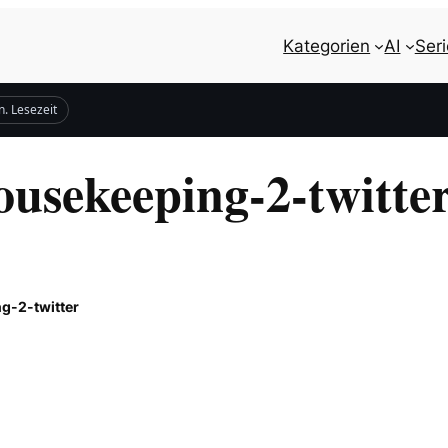
Kategorien
AI
Ser
n. Lesezeit
ousekeeping-2-twitte
g-2-twitter