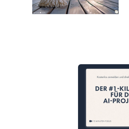
15 Minuten knallharter Fok