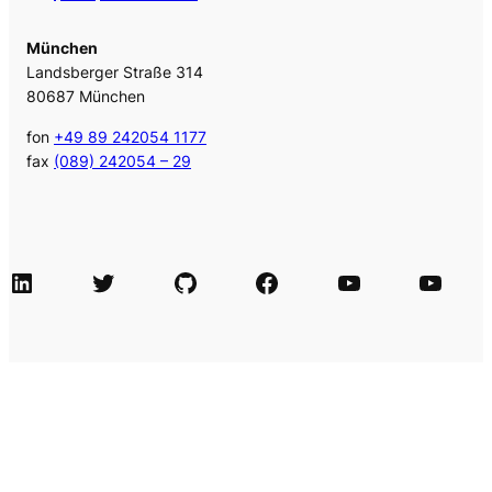
München
Landsberger Straße 314
80687 München
fon
+49 89 242054 1177
fax
(089) 242054 – 29
LinkedIn
Twitter
GitHub
Facebook
Agile Videos
Tech-Videos