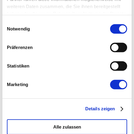
weiteren Daten zusammen, die Sie ihnen bereitgestellt
Website
haben oder die sie im Rahmen Ihrer Nutzung der Dienste
gesammelt haben.
Einwilligungsauswahl
Notwendig
Präferenzen
←
Vorherige:
AWS Housekeeping 2.0
Statistiken
Marketing
Details zeigen
Alle zulassen