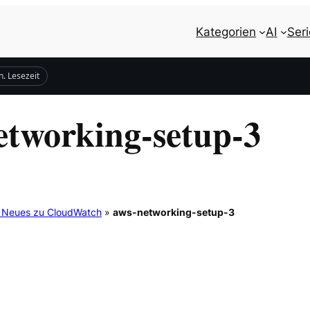
Kategorien
AI
Ser
n. Lesezeit
etworking-setup-3
& Neues zu CloudWatch
»
aws-networking-setup-3