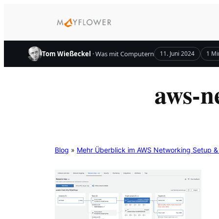
Zum
Inhalt
springen
Tom Wießeckel
· Was mit Computern
11. Juni 2024
1 Mi
aws-n
Blog
»
Mehr Überblick im AWS Networking Setup 