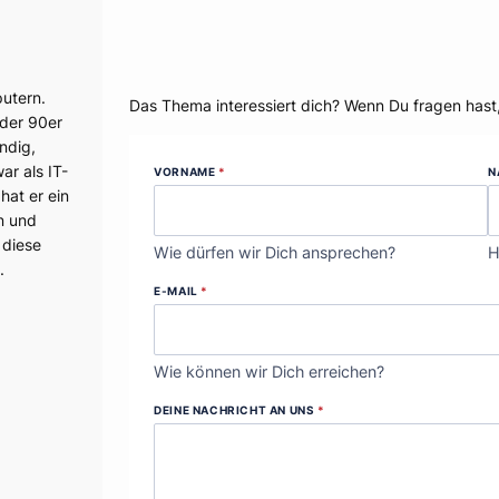
Dein Thema?
utern.
Das Thema interessiert dich? Wenn Du fragen hast
 der 90er
ndig,
r als IT-
VORNAME
*
N
hat er ein
n und
 diese
Wie dürfen wir Dich ansprechen?
H
.
E-MAIL
*
Wie können wir Dich erreichen?
DEINE NACHRICHT AN UNS
*