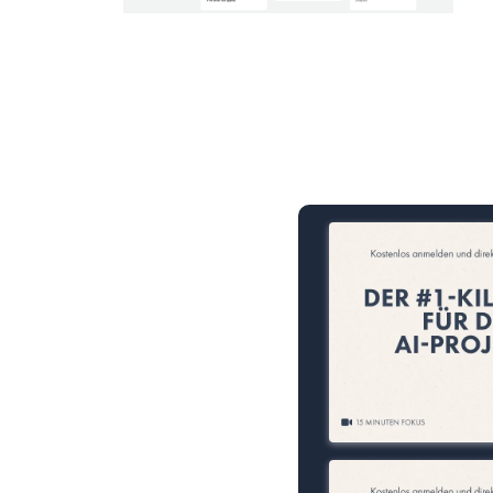
15 Minuten knallharter Fok