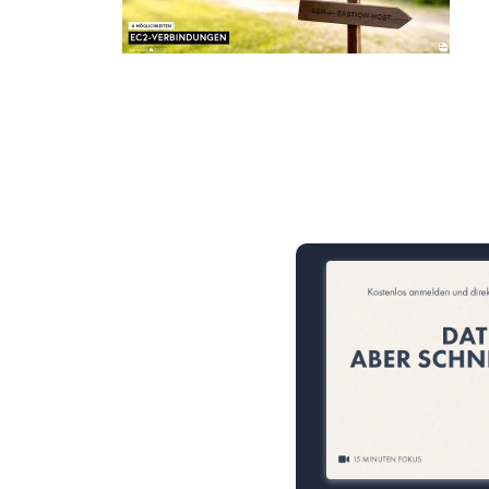
15 Minuten knallharter Fok