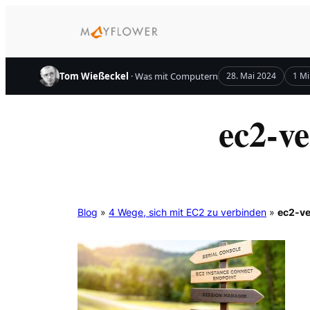
Zum
Inhalt
springen
Tom Wießeckel
· Was mit Computern
28. Mai 2024
1 Mi
ec2-v
Blog
»
4 Wege, sich mit EC2 zu verbinden
»
ec2-ve