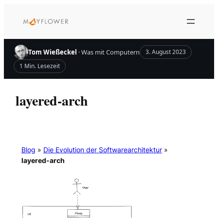
Zum
Inhalt
springen
Tom Wießeckel
· Was mit Computern
3. August 2023
1 Min. Lesezeit
layered-arch
Blog
»
Die Evolution der Softwarearchitektur
»
layered-arch