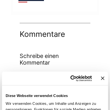
Kommentare
Schreibe einen
Kommentar
Deine E-Mail-Adresse wird nicht
veröffentlicht.
Erforderliche Felder
sind mit
*
markiert
Diese Webseite verwendet Cookies
Kommentar
*
Wir verwenden Cookies, um Inhalte und Anzeigen zu
personalisieren, Funktionen für soziale Medien anbieten