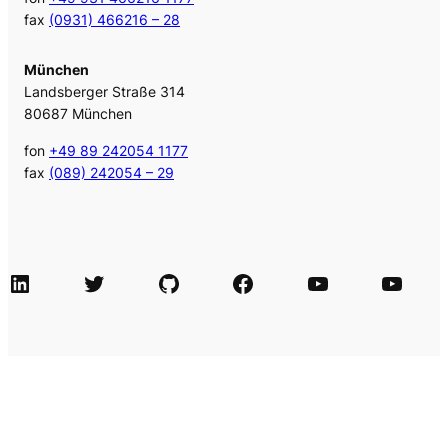
fax
(0931) 466216 – 28
München
Landsberger Straße 314
80687 München
fon
+49 89 242054 1177
fax
(089) 242054 – 29
LinkedIn
Twitter
GitHub
Facebook
Agile Videos
Tech-Videos