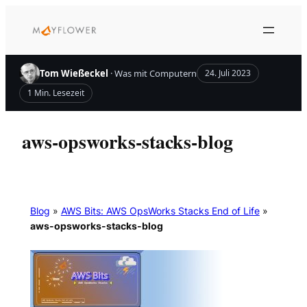
Zum
Inhalt
springen
Tom Wießeckel
· Was mit Computern
24. Juli 2023
1 Min. Lesezeit
aws-opsworks-stacks-blog
Blog
»
AWS Bits: AWS OpsWorks Stacks End of Life
»
aws-opsworks-stacks-blog