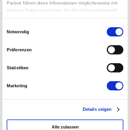
Partner führen diese Informationen möglicherweise mit
weiteren Daten zusammen, die Sie ihnen bereitgestellt
Website
haben oder die sie im Rahmen Ihrer Nutzung der Dienste
gesammelt haben.
Einwilligungsauswahl
Notwendig
Präferenzen
←
Vorherige:
AWS Bits: AWS OpsWorks
Statistiken
Stacks End of Life
Marketing
Details zeigen
Alle zulassen