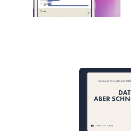
15 Minuten knallharter Fok