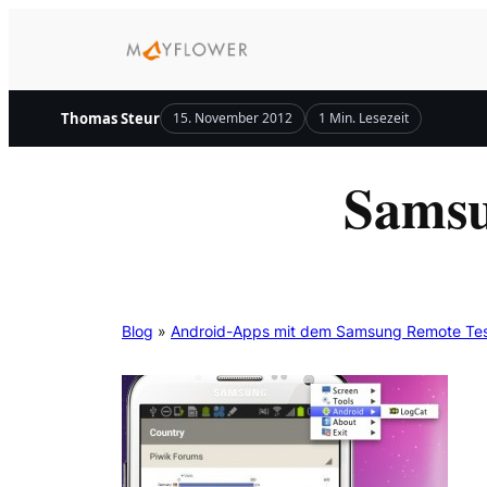
Zum
Inhalt
springen
Thomas Steur
15. November 2012
1 Min. Lesezeit
Samsu
Blog
»
Android-Apps mit dem Samsung Remote Tes