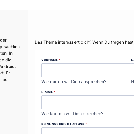
Dein Thema?
 der
Das Thema interessiert dich? Wenn Du fragen hast
ptsächlich
ten. In
ren die
VORNAME
*
N
 Android,
t. Er
m auf
Wie dürfen wir Dich ansprechen?
H
E-MAIL
*
Wie können wir Dich erreichen?
DEINE NACHRICHT AN UNS
*