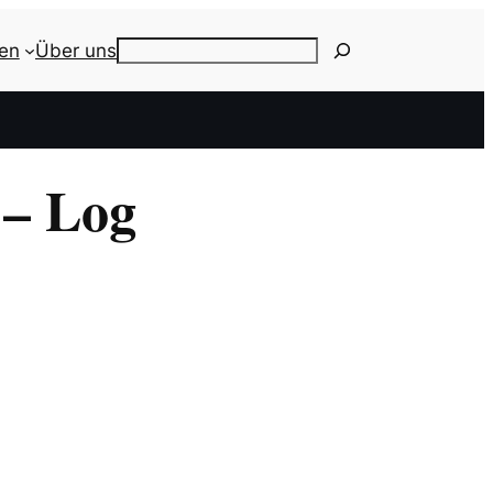
ien
Über uns
Search
 – Log