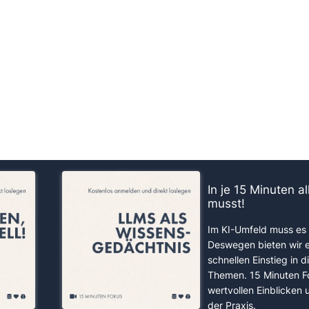
us!
In je 15 Minuten a
musst!
Im KI-Umfeld muss es 
Deswegen bieten wir 
schnellen Einstieg in d
Themen. 15 Minuten F
wertvollen Einblicken
der Praxis.