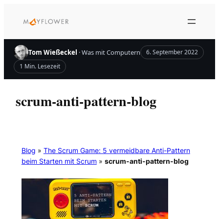
Zum
Inhalt
springen
Tom Wießeckel
· Was mit Computern
6. September 2022
1 Min. Lesezeit
scrum-anti-pattern-blog
Blog
»
The Scrum Game: 5 vermeidbare Anti-Pattern
beim Starten mit Scrum
»
scrum-anti-pattern-blog