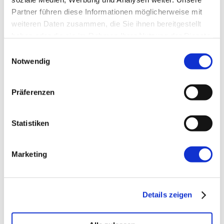
Partner führen diese Informationen möglicherweise mit
Website
weiteren Daten zusammen, die Sie ihnen bereitgestellt
haben oder die sie im Rahmen Ihrer Nutzung der Dienste
gesammelt haben.
Einwilligungsauswahl
Notwendig
Präferenzen
←
Vorherige:
The Scrum Game: 5
vermeidbare Anti-Pattern beim Starten mit
Statistiken
Scrum
Marketing
Details zeigen