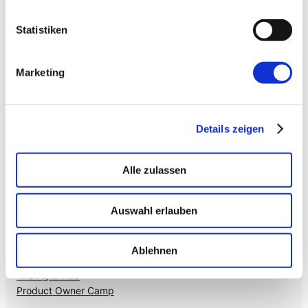
Statistiken
→ VOICE
Enterprise VoiceAI
Realtime S2S, keine SaaS-Pipeline. Integriert in alle
Marketing
gängigen Telefonanlagen
.
Details zeigen
Alle zulassen
Auswahl erlauben
Mehr von uns
Nützliches
Ablehnen
Mayflower
Agile Insights
The Agile Hub
Product Owner Camp