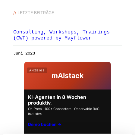
//
LETZTE BEITRÄGE
Consulting, Workshops, Trainings
(CWT) powered by Mayflower
Juni 2023
ANZEIGE
mAIstack
KI-Agenten in 8 Wochen
produktiv.
On-Prem · 100+ Connectors · Observable RAG
inklusive.
Demo buchen →