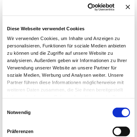
Diese Webseite verwendet Cookies
Wir verwenden Cookies, um Inhalte und Anzeigen zu
personalisieren, Funktionen für soziale Medien anbieten
zu können und die Zugriffe auf unsere Website zu
analysieren. Außerdem geben wir Informationen zu Ihrer
Verwendung unserer Website an unsere Partner für
→ FOUNDATION
mAIstack
soziale Medien, Werbung und Analysen weiter. Unsere
Partner führen diese Informationen möglicherweise mit
KI-Fundament für Unternehmen. On-prem.
weiteren Daten zusammen, die Sie ihnen bereitgestellt
Einsatzbereit in Wochen, nicht Quartalen
.
haben oder die sie im Rahmen Ihrer Nutzung der Dienste
gesammelt haben.
Einwilligungsauswahl
Notwendig
→ PLATFORM
Amicable
Citizen Developer bauen Apps, IT hält die Kontrolle.
Präferenzen
Schatten-IT wird zur Plattform
.