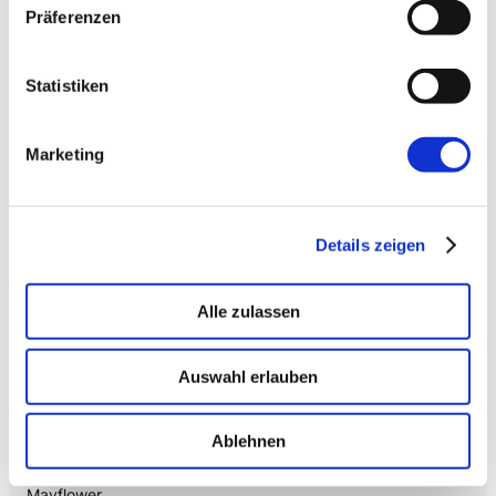
Präferenzen
Citizen Developer bauen Apps, IT hält die Kontrolle.
Schatten-IT wird zur Plattform
.
Statistiken
→ VOICE
Enterprise VoiceAI
Marketing
Realtime S2S, keine SaaS-Pipeline. Integriert in alle
gängigen Telefonanlagen
.
Details zeigen
Alle zulassen
Auswahl erlauben
Ablehnen
Mehr von uns
Nützliches
Mayflower