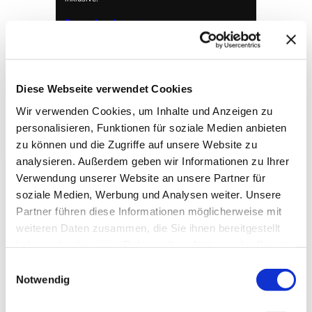
Demo buchen →
Diese Webseite verwendet Cookies
Wir verwenden Cookies, um Inhalte und Anzeigen zu
personalisieren, Funktionen für soziale Medien anbieten
zu können und die Zugriffe auf unsere Website zu
analysieren. Außerdem geben wir Informationen zu Ihrer
Verwendung unserer Website an unsere Partner für
soziale Medien, Werbung und Analysen weiter. Unsere
→ FOUNDATION
mAIstack
Partner führen diese Informationen möglicherweise mit
weiteren Daten zusammen, die Sie ihnen bereitgestellt
KI-Fundament für Unternehmen. On-prem.
haben oder die sie im Rahmen Ihrer Nutzung der Dienste
Einsatzbereit in Wochen, nicht Quartalen
.
gesammelt haben.
Einwilligungsauswahl
Notwendig
→ PLATFORM
Amicable