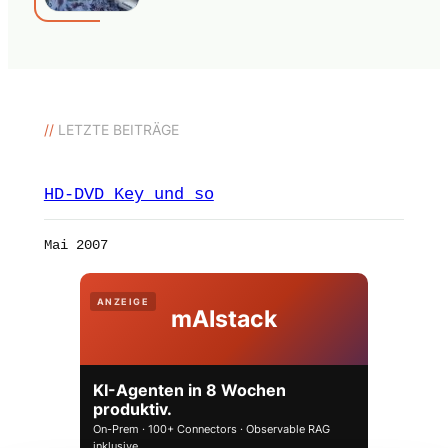
//
LETZTE BEITRÄGE
HD-DVD Key und so
Mai 2007
ANZEIGE
mAIstack
KI-Agenten in 8 Wochen
produktiv.
On-Prem · 100+ Connectors · Observable RAG
inklusive.