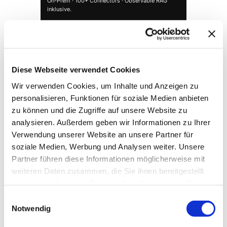
On-Prem · 100+ Connectors · Observable RAG
inklusive.
Demo buchen →
Diese Webseite verwendet Cookies
Wir verwenden Cookies, um Inhalte und Anzeigen zu
personalisieren, Funktionen für soziale Medien anbieten
zu können und die Zugriffe auf unsere Website zu
analysieren. Außerdem geben wir Informationen zu Ihrer
Verwendung unserer Website an unsere Partner für
soziale Medien, Werbung und Analysen weiter. Unsere
Partner führen diese Informationen möglicherweise mit
→ FOUNDATION
mAIstack
weiteren Daten zusammen, die Sie ihnen bereitgestellt
KI-Fundament für Unternehmen. On-prem.
haben oder die sie im Rahmen Ihrer Nutzung der Dienste
Einsatzbereit in Wochen, nicht Quartalen
.
gesammelt haben.
Einwilligungsauswahl
Notwendig