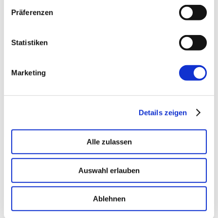
→ PLATFORM
Amicable
Präferenzen
Citizen Developer bauen Apps, IT hält die Kontrolle.
Schatten-IT wird zur Plattform
.
Statistiken
Marketing
→ VOICE
Enterprise VoiceAI
Realtime S2S, keine SaaS-Pipeline. Integriert in alle
gängigen Telefonanlagen
.
Details zeigen
Alle zulassen
Auswahl erlauben
Ablehnen
Mehr von uns
Nützliches