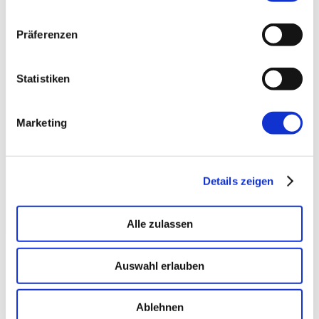
Präferenzen
→ PLATFORM
Amicable
Citizen Developer bauen Apps, IT hält die Kontrolle.
Statistiken
Schatten-IT wird zur Plattform
.
Marketing
→ VOICE
Enterprise VoiceAI
Realtime S2S, keine SaaS-Pipeline. Integriert in alle
Details zeigen
gängigen Telefonanlagen
.
Alle zulassen
Auswahl erlauben
Ablehnen