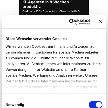
KI-Agenten in 8 Wochen
produktiv.
On-Prem · 100+ Connectors · Observable RAG
inklusive.
Demo buchen →
Diese Webseite verwendet Cookies
Wir verwenden Cookies, um Inhalte und Anzeigen zu
personalisieren, Funktionen für soziale Medien anbieten
zu können und die Zugriffe auf unsere Website zu
analysieren. Außerdem geben wir Informationen zu Ihrer
Verwendung unserer Website an unsere Partner für
soziale Medien, Werbung und Analysen weiter. Unsere
Partner führen diese Informationen möglicherweise mit
weiteren Daten zusammen, die Sie ihnen bereitgestellt
→ FOUNDATION
mAIstack
haben oder die sie im Rahmen Ihrer Nutzung der Dienste
KI-Fundament für Unternehmen. On-prem.
gesammelt haben.
Einwilligungsauswahl
Einsatzbereit in Wochen, nicht Quartalen
.
Notwendig