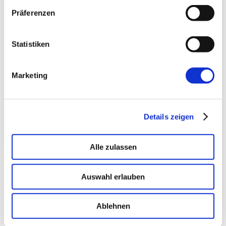
→ PLATFORM
Amicable
Präferenzen
Citizen Developer bauen Apps, IT hält die Kontrolle.
Schatten-IT wird zur Plattform
.
Statistiken
Marketing
→ VOICE
Enterprise VoiceAI
Realtime S2S, keine SaaS-Pipeline. Integriert in alle
gängigen Telefonanlagen
.
Details zeigen
Alle zulassen
Auswahl erlauben
Ablehnen
Mehr von uns
Nützliches