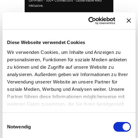
On-Prem · 100+ Connectors · Observable RAG
inklusive.
Demo buchen →
Diese Webseite verwendet Cookies
Wir verwenden Cookies, um Inhalte und Anzeigen zu
personalisieren, Funktionen für soziale Medien anbieten
zu können und die Zugriffe auf unsere Website zu
analysieren. Außerdem geben wir Informationen zu Ihrer
Verwendung unserer Website an unsere Partner für
soziale Medien, Werbung und Analysen weiter. Unsere
Partner führen diese Informationen möglicherweise mit
→ FOUNDATION
mAIstack
weiteren Daten zusammen, die Sie ihnen bereitgestellt
KI-Fundament für Unternehmen. On-prem.
haben oder die sie im Rahmen Ihrer Nutzung der Dienste
Einsatzbereit in Wochen, nicht Quartalen
.
gesammelt haben.
Einwilligungsauswahl
Notwendig