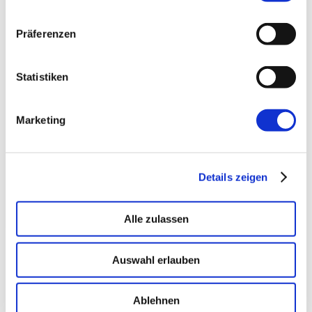
Präferenzen
→ PLATFORM
Amicable
Citizen Developer bauen Apps, IT hält die Kontrolle.
Statistiken
Schatten-IT wird zur Plattform
.
Marketing
→ VOICE
Enterprise VoiceAI
Realtime S2S, keine SaaS-Pipeline. Integriert in alle
Details zeigen
gängigen Telefonanlagen
.
Alle zulassen
Auswahl erlauben
Ablehnen