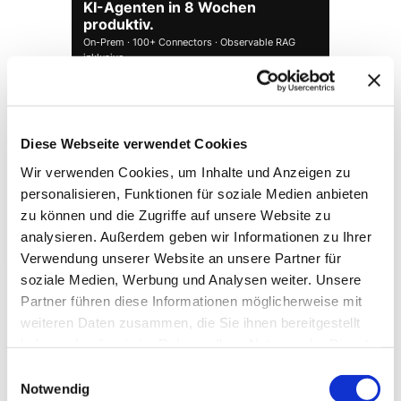
KI-Agenten in 8 Wochen
produktiv.
On-Prem · 100+ Connectors · Observable RAG
inklusive.
Demo buchen →
Diese Webseite verwendet Cookies
Wir verwenden Cookies, um Inhalte und Anzeigen zu
personalisieren, Funktionen für soziale Medien anbieten
zu können und die Zugriffe auf unsere Website zu
analysieren. Außerdem geben wir Informationen zu Ihrer
Verwendung unserer Website an unsere Partner für
soziale Medien, Werbung und Analysen weiter. Unsere
Partner führen diese Informationen möglicherweise mit
weiteren Daten zusammen, die Sie ihnen bereitgestellt
→ FOUNDATION
mAIstack
haben oder die sie im Rahmen Ihrer Nutzung der Dienste
KI-Fundament für Unternehmen. On-prem.
gesammelt haben.
Einwilligungsauswahl
Einsatzbereit in Wochen, nicht Quartalen
.
Notwendig