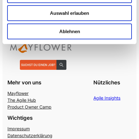
Realtime S2S, keine SaaS-Pipeline. Integriert in alle
Auswahl erlauben
gängigen Telefonanlagen
.
Ablehnen
Mehr von uns
Nützliches
Mayflower
Agile Insights
The Agile Hub
Product Owner Camp
Wichtiges
Impressum
Datenschutzerklärung