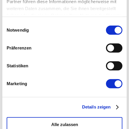
Partner führen diese Informationen möglicherweise mit
weiteren Daten zusammen, die Sie ihnen bereitgestellt
haben oder die sie im Rahmen Ihrer Nutzung der Dienste
gesammelt haben.
Einwilligungsauswahl
Notwendig
→ FOUNDATION
mAIstack
Präferenzen
KI-Fundament für Unternehmen. On-prem.
Einsatzbereit in Wochen, nicht Quartalen
.
Statistiken
Marketing
→ PLATFORM
Amicable
Citizen Developer bauen Apps, IT hält die Kontrolle.
Schatten-IT wird zur Plattform
.
Details zeigen
→ VOICE
Alle zulassen
Enterprise VoiceAI