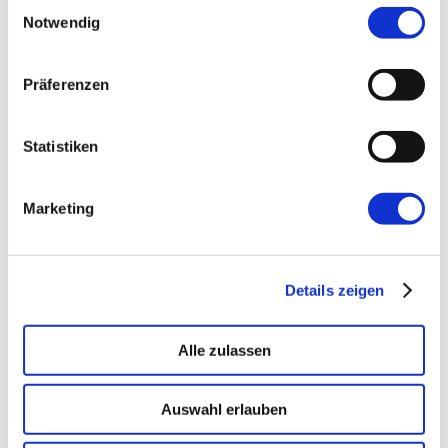
Einwilligungsauswahl
Notwendig
KI-Fundament für Unternehmen. On-prem.
Einsatzbereit in Wochen, nicht Quartalen
.
Präferenzen
→ PLATFORM
Amicable
Statistiken
Citizen Developer bauen Apps, IT hält die Kontrolle.
Schatten-IT wird zur Plattform
.
Marketing
→ VOICE
Enterprise VoiceAI
Details zeigen
Realtime S2S, keine SaaS-Pipeline. Integriert in alle
gängigen Telefonanlagen
.
Alle zulassen
Auswahl erlauben