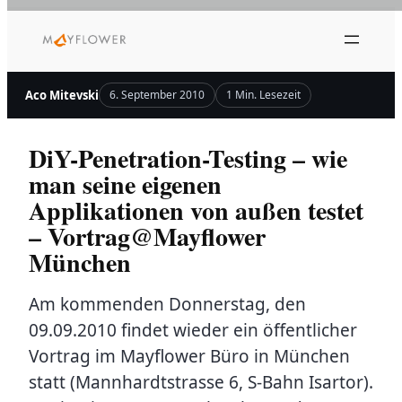
Zum
Inhalt
springen
Aco Mitevski
6. September 2010
1 Min. Lesezeit
DiY-Penetration-Testing – wie
man seine eigenen
Applikationen von außen testet
– Vortrag@Mayflower
München
Am kommenden Donnerstag, den
09.09.2010 findet wieder ein öffentlicher
Vortrag im Mayflower Büro in München
statt (Mannhardtstrasse 6, S-Bahn Isartor).