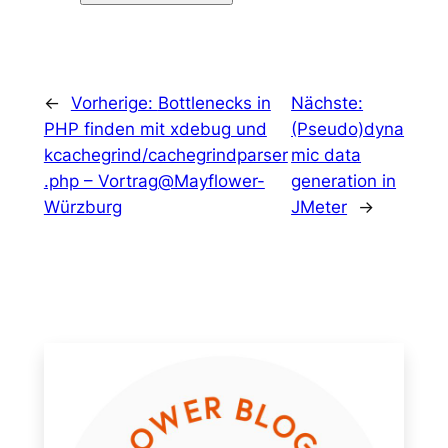
←
Vorherige:
Bottlenecks in
Nächste:
PHP finden mit xdebug und
(Pseudo)dyna
kcachegrind/cachegrindparser
mic data
.php – Vortrag@Mayflower-
generation in
Würzburg
JMeter
→