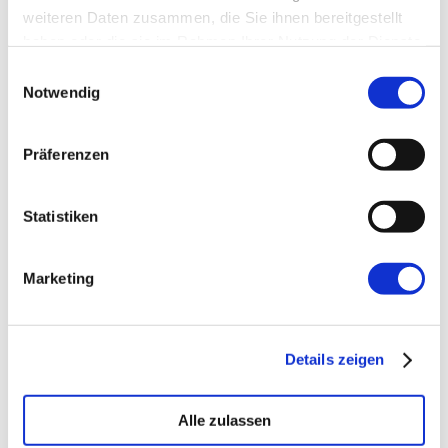
weiteren Daten zusammen, die Sie ihnen bereitgestellt
haben oder die sie im Rahmen Ihrer Nutzung der Dienste
gesammelt haben.
Einwilligungsauswahl
Notwendig
Kommentare
Präferenzen
Statistiken
Schreibe einen
Kommentar
Marketing
Deine E-Mail-Adresse wird nicht
veröffentlicht.
Erforderliche Felder
sind mit
*
markiert
Details zeigen
Kommentar
*
Alle zulassen