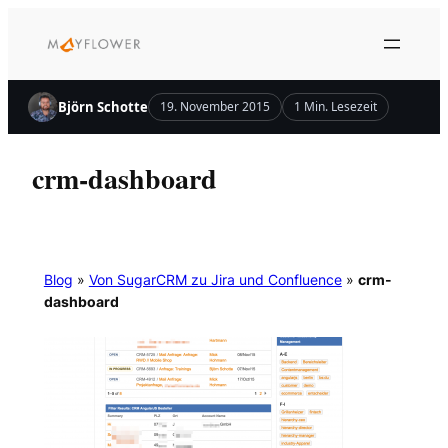
Zum
Inhalt
springen
Björn Schotte
19. November 2015
1 Min. Lesezeit
crm-dashboard
Blog
»
Von SugarCRM zu Jira und Confluence
»
crm-
dashboard