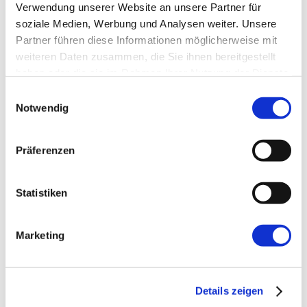
Verwendung unserer Website an unsere Partner für
soziale Medien, Werbung und Analysen weiter. Unsere
Partner führen diese Informationen möglicherweise mit
E-Mail-Adresse
*
weiteren Daten zusammen, die Sie ihnen bereitgestellt
haben oder die sie im Rahmen Ihrer Nutzung der Dienste
gesammelt haben.
Website
Einwilligungsauswahl
Notwendig
Präferenzen
Statistiken
←
Vorherige:
Von SugarCRM zu Jira und
Confluence
Marketing
Details zeigen