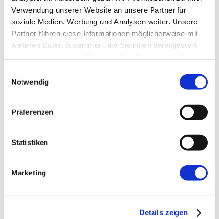
Verwendung unserer Website an unsere Partner für
soziale Medien, Werbung und Analysen weiter. Unsere
E-Mail-Adresse
*
Partner führen diese Informationen möglicherweise mit
weiteren Daten zusammen, die Sie ihnen bereitgestellt
haben oder die sie im Rahmen Ihrer Nutzung der Dienste
Website
gesammelt haben.
Einwilligungsauswahl
Notwendig
Präferenzen
Statistiken
←
Vorherige:
Relaunch: Konzepte,
Erfahrungen und was wir daraus gemacht
Marketing
haben
Details zeigen