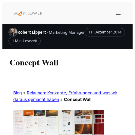
Zum
Inhalt
springen
Robert Lippert
· Marketing Manager
11. Dezember 2014
1 Min. Lesezeit
Concept Wall
Blog
»
Relaunch: Konzepte, Erfahrungen und was wir
daraus gemacht haben
»
Concept Wall