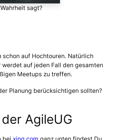
 Wahrheit sagt?
 schon auf Hochtouren. Natürlich
 werdet auf jeden Fall den gesamten
ßigen Meetups zu treffen.
 der Planung berücksichtigen sollten?
n der AgileUG
n bei
xing.com
ganz unten findest Du