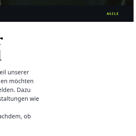
AGILE
r
1
eil unserer
nden möchten
elden. Dazu
staltungen wie
nachdem, ob