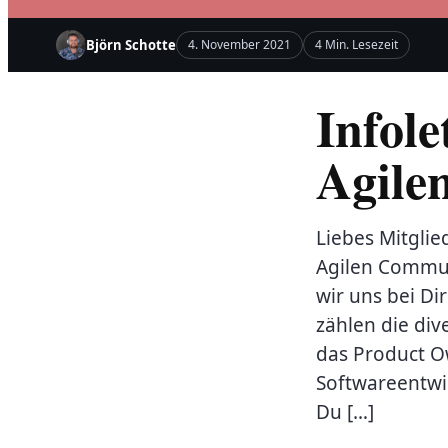
Björn Schotte
4. November 2021
4 Min. Lesezeit
Infole
Agile
Liebes Mitglie
Agilen Commun
wir uns bei Di
zählen die div
das Product O
Softwareentwic
Du […]