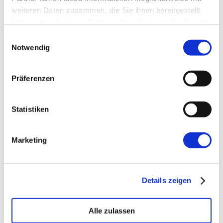
weiteren Daten zusammen, die Sie ihnen bereitgestellt
haben oder die sie im Rahmen Ihrer Nutzung der Dienste
gesammelt haben.
Einwilligungsauswahl
Notwendig
→ FOUNDATION
mAIstack
Präferenzen
KI-Fundament für Unternehmen. On-prem.
Einsatzbereit in Wochen, nicht Quartalen
.
Statistiken
→ PLATFORM
Amicable
Marketing
Citizen Developer bauen Apps, IT hält die Kontrolle.
Schatten-IT wird zur Plattform
.
Details zeigen
→ VOICE
Enterprise VoiceAI
Alle zulassen