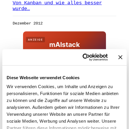
Von Kanban und wie alles besser
wurde…
Dezember 2012
ANZEIGE
mAIstack
KI-Agenten in 8 Wochen
produktiv.
On-Prem · 100+ Connectors · Observable RAG
Diese Webseite verwendet Cookies
inklusive.
Wir verwenden Cookies, um Inhalte und Anzeigen zu
Demo buchen →
personalisieren, Funktionen für soziale Medien anbieten
zu können und die Zugriffe auf unsere Website zu
analysieren. Außerdem geben wir Informationen zu Ihrer
Verwendung unserer Website an unsere Partner für
soziale Medien, Werbung und Analysen weiter. Unsere
Partner führen diese Informationen möglicherweise mit