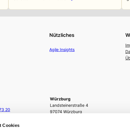
Nützliches
W
Im
Agile Insights
Da
Üb
Würzburg
Landsteinerstraße 4
73 20
97074 Würzburg
.de
fon
+49 931 466216 1177
t Cookies
fax
(0931) 466216 – 28