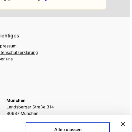
ichtiges
pressum
tenschutzerklärung
er uns
München
Landsberger Straße 314
80687 München
fon
+49 89 242054 1177
Alle zulassen
fax
(089) 242054 – 29