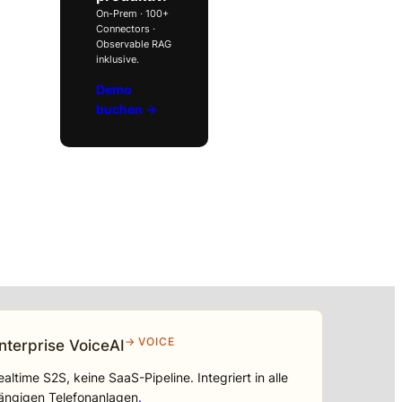
On-Prem · 100+
Connectors ·
Observable RAG
inklusive.
Demo
buchen →
→ VOICE
nterprise VoiceAI
ealtime S2S, keine SaaS-Pipeline. Integriert in alle
ängigen Telefonanlagen
.