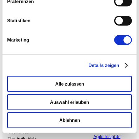
Präferenzen
Citizen Developer bauen Apps, IT hält die Kontrolle.
Schatten-IT wird zur Plattform
.
Statistiken
→ VOICE
Enterprise VoiceAI
Marketing
Realtime S2S, keine SaaS-Pipeline. Integriert in alle
gängigen Telefonanlagen
.
Details zeigen
Alle zulassen
Auswahl erlauben
Ablehnen
Mehr von uns
Nützliches
Mayflower
Agile Insights
The Agile Hub