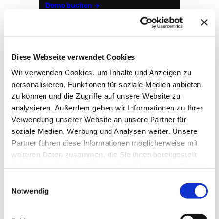
Demo buchen →
Diese Webseite verwendet Cookies
Wir verwenden Cookies, um Inhalte und Anzeigen zu
personalisieren, Funktionen für soziale Medien anbieten
zu können und die Zugriffe auf unsere Website zu
analysieren. Außerdem geben wir Informationen zu Ihrer
Verwendung unserer Website an unsere Partner für
soziale Medien, Werbung und Analysen weiter. Unsere
→ FOUNDATION
mAIstack
Partner führen diese Informationen möglicherweise mit
weiteren Daten zusammen, die Sie ihnen bereitgestellt
KI-Fundament für Unternehmen. On-prem.
Einsatzbereit in Wochen, nicht Quartalen
.
haben oder die sie im Rahmen Ihrer Nutzung der Dienste
gesammelt haben.
Einwilligungsauswahl
Notwendig
→ PLATFORM
Amicable