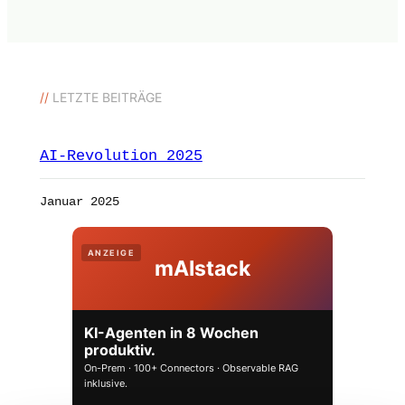
//
LETZTE BEITRÄGE
AI-Revolution 2025
Januar 2025
ANZEIGE
mAIstack
KI-Agenten in 8 Wochen
produktiv.
On-Prem · 100+ Connectors · Observable RAG
inklusive.