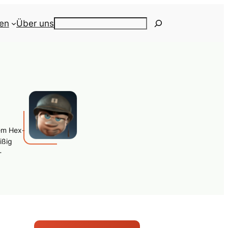
ien
Über uns
Search
em Hex-
ißig
-