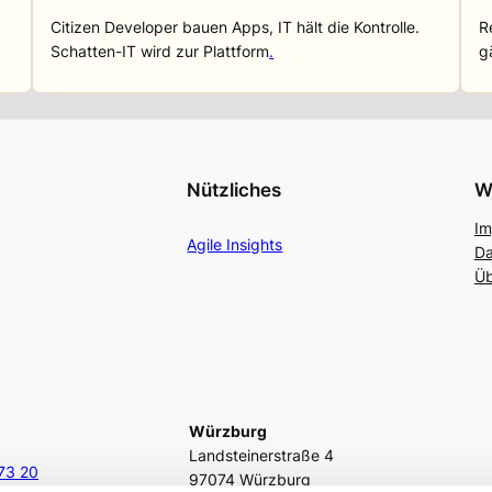
Citizen Developer bauen Apps, IT hält die Kontrolle.
R
Schatten-IT wird zur Plattform
.
g
Nützliches
W
Im
Agile Insights
Da
Üb
Würzburg
Landsteinerstraße 4
73 20
97074 Würzburg