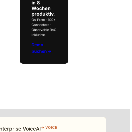
in 8
Wochen
produktiv.
On-Prem · 100+
Connectors ·
Observable RAG
inklusive.
Demo
buchen →
→ VOICE
nterprise VoiceAI