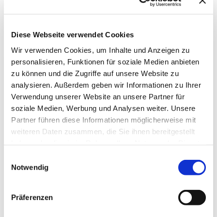
Diese Webseite verwendet Cookies
Wir verwenden Cookies, um Inhalte und Anzeigen zu
personalisieren, Funktionen für soziale Medien anbieten
zu können und die Zugriffe auf unsere Website zu
analysieren. Außerdem geben wir Informationen zu Ihrer
→ FOUNDATION
mAIstack
Verwendung unserer Website an unsere Partner für
soziale Medien, Werbung und Analysen weiter. Unsere
KI-Fundament für Unternehmen. On-prem.
Partner führen diese Informationen möglicherweise mit
Einsatzbereit in Wochen, nicht Quartalen
.
weiteren Daten zusammen, die Sie ihnen bereitgestellt
haben oder die sie im Rahmen Ihrer Nutzung der Dienste
gesammelt haben.
Einwilligungsauswahl
→ PLATFORM
Amicable
Notwendig
Citizen Developer bauen Apps, IT hält die Kontrolle.
Schatten-IT wird zur Plattform
.
Präferenzen