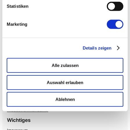
→ VOICE
Enterprise VoiceAI
Statistiken
Realtime S2S, keine SaaS-Pipeline. Integriert in alle
gängigen Telefonanlagen
.
Marketing
Details zeigen
Alle zulassen
Auswahl erlauben
Mehr von uns
Nützliches
Mayflower
Ablehnen
Agile Insights
The Agile Hub
Product Owner Camp
Wichtiges