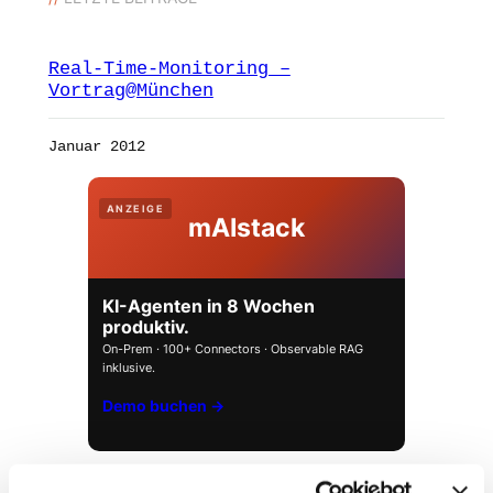
Real-Time-Monitoring –
Vortrag@München
Januar 2012
ANZEIGE
mAIstack
KI-Agenten in 8 Wochen
produktiv.
On-Prem · 100+ Connectors · Observable RAG
inklusive.
Demo buchen →