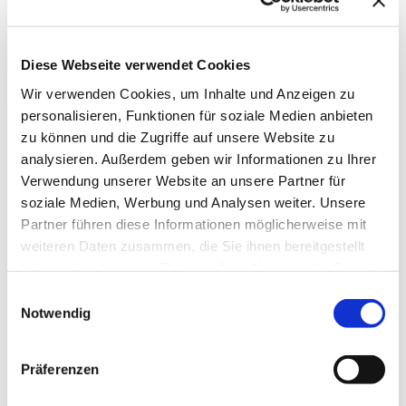
Diese Webseite verwendet Cookies
Wir verwenden Cookies, um Inhalte und Anzeigen zu
personalisieren, Funktionen für soziale Medien anbieten
zu können und die Zugriffe auf unsere Website zu
analysieren. Außerdem geben wir Informationen zu Ihrer
→ FOUNDATION
mAIstack
Verwendung unserer Website an unsere Partner für
soziale Medien, Werbung und Analysen weiter. Unsere
KI-Fundament für Unternehmen. On-prem.
Partner führen diese Informationen möglicherweise mit
Einsatzbereit in Wochen, nicht Quartalen
.
weiteren Daten zusammen, die Sie ihnen bereitgestellt
haben oder die sie im Rahmen Ihrer Nutzung der Dienste
gesammelt haben.
Einwilligungsauswahl
→ PLATFORM
Amicable
Notwendig
Citizen Developer bauen Apps, IT hält die Kontrolle.
Schatten-IT wird zur Plattform
.
Präferenzen