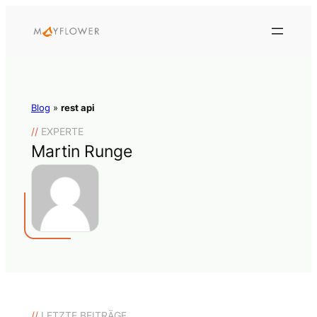
Blog
»
rest api
//
EXPERTE
Martin Runge
//
LETZTE BEITRÄGE