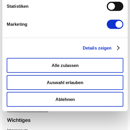
→ VOICE
Enterprise VoiceAI
Statistiken
Realtime S2S, keine SaaS-Pipeline. Integriert in alle
gängigen Telefonanlagen
.
Marketing
Details zeigen
Alle zulassen
Auswahl erlauben
Mehr von uns
Nützliches
Mayflower
Ablehnen
Agile Insights
The Agile Hub
Product Owner Camp
Wichtiges