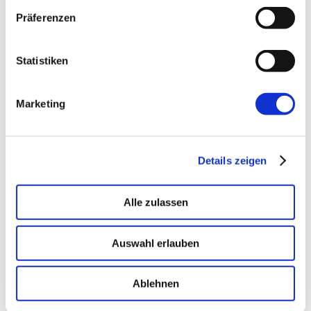
→ PLATFORM
Amicable
Präferenzen
Citizen Developer bauen Apps, IT hält die Kontrolle.
Schatten-IT wird zur Plattform
.
Statistiken
Marketing
→ VOICE
Enterprise VoiceAI
Realtime S2S, keine SaaS-Pipeline. Integriert in alle
gängigen Telefonanlagen
.
Details zeigen
Alle zulassen
Auswahl erlauben
Ablehnen
Mehr von uns
Nützliches