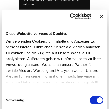
On-Prem · 100+ Connectors · Observable RAG
inklusive.
Demo buchen →
Diese Webseite verwendet Cookies
Wir verwenden Cookies, um Inhalte und Anzeigen zu
personalisieren, Funktionen für soziale Medien anbieten
zu können und die Zugriffe auf unsere Website zu
analysieren. Außerdem geben wir Informationen zu Ihrer
Verwendung unserer Website an unsere Partner für
soziale Medien, Werbung und Analysen weiter. Unsere
Partner führen diese Informationen möglicherweise mit
→ FOUNDATION
mAIstack
weiteren Daten zusammen, die Sie ihnen bereitgestellt
KI-Fundament für Unternehmen. On-prem.
haben oder die sie im Rahmen Ihrer Nutzung der Dienste
Einsatzbereit in Wochen, nicht Quartalen
.
gesammelt haben.
Einwilligungsauswahl
Notwendig