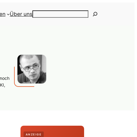
ien
Über uns
Search
 noch
KI,
ANZEIGE