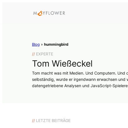
Blog
»
hummingbird
//
EXPERTE
Tom Wießeckel
Tom macht was mit Medien. Und Computern. Und das
selbständig, wurde er irgendwann erwachsen und war 
datengetriebene Analysen und JavaScript-Spielereie
//
LETZTE BEITRÄGE