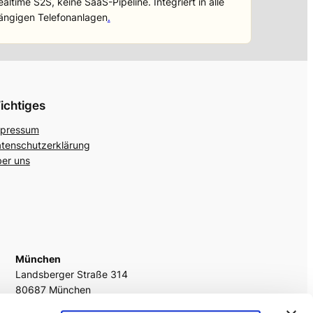
ealtime S2S, keine SaaS-Pipeline. Integriert in alle
ängigen Telefonanlagen
.
ichtiges
pressum
tenschutzerklärung
er uns
München
Landsberger Straße 314
80687 München