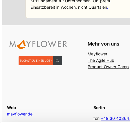
KI-Fundament für Unternehmen. On-prem.
Einsatzbereit in Wochen, nicht Quartalen
.
Mehr von uns
Mayflower
The Agile Hub
Product Owner Camp
Web
Berlin
mayflower.de
fon
+49 30 40364
E-Mail
berlin @mayflower