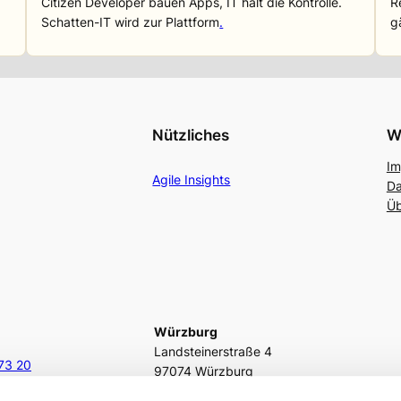
Citizen Developer bauen Apps, IT hält die Kontrolle.
R
Schatten-IT wird zur Plattform
.
g
Nützliches
W
Im
Agile Insights
Da
Üb
Würzburg
Landsteinerstraße 4
73 20
97074 Würzburg
.de