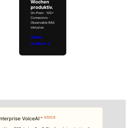
Wochen
produktiv.
On-Prem · 100+
Connectors ·
Observable RAG
inklusive.
Demo
buchen →
→ VOICE
nterprise VoiceAI