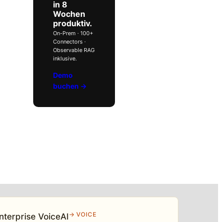
in 8
Wochen
produktiv.
On-Prem · 100+
Connectors ·
Observable RAG
inklusive.
Demo
buchen →
→ VOICE
nterprise VoiceAI