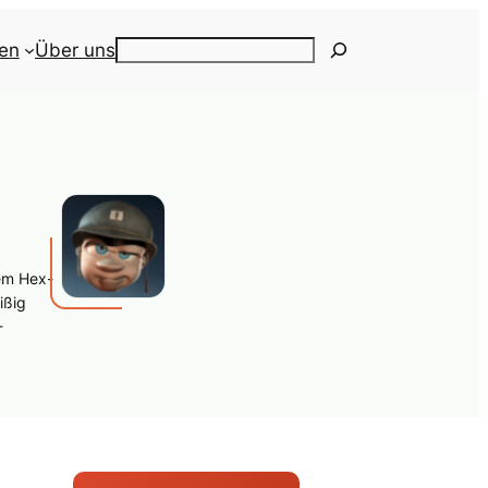
ien
Über uns
Search
em Hex-
ißig
-