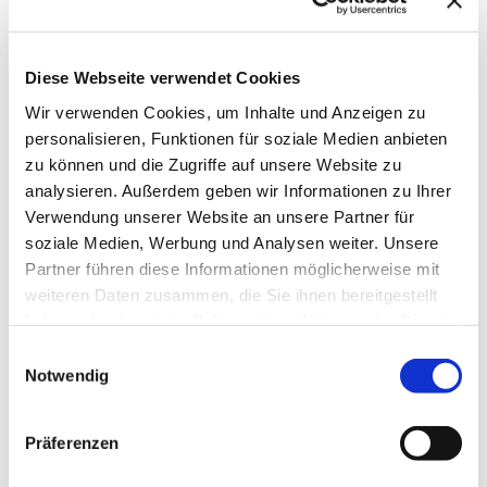
Diese Webseite verwendet Cookies
Wir verwenden Cookies, um Inhalte und Anzeigen zu
personalisieren, Funktionen für soziale Medien anbieten
zu können und die Zugriffe auf unsere Website zu
analysieren. Außerdem geben wir Informationen zu Ihrer
→ FOUNDATION
mAIstack
Verwendung unserer Website an unsere Partner für
soziale Medien, Werbung und Analysen weiter. Unsere
KI-Fundament für Unternehmen. On-prem.
Partner führen diese Informationen möglicherweise mit
Einsatzbereit in Wochen, nicht Quartalen
.
weiteren Daten zusammen, die Sie ihnen bereitgestellt
haben oder die sie im Rahmen Ihrer Nutzung der Dienste
gesammelt haben.
Einwilligungsauswahl
→ PLATFORM
Amicable
Notwendig
Citizen Developer bauen Apps, IT hält die Kontrolle.
Schatten-IT wird zur Plattform
.
Präferenzen