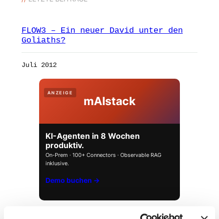
FLOW3 – Ein neuer David unter den
Goliaths?
Juli 2012
ANZEIGE
mAIstack
KI-Agenten in 8 Wochen
produktiv.
On-Prem · 100+ Connectors · Observable RAG
inklusive.
Demo buchen →