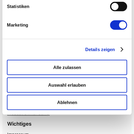
→ VOICE
Enterprise VoiceAI
Statistiken
Realtime S2S, keine SaaS-Pipeline. Integriert in alle
gängigen Telefonanlagen
.
Marketing
Details zeigen
Alle zulassen
Auswahl erlauben
Mehr von uns
Nützliches
Mayflower
Ablehnen
Agile Insights
The Agile Hub
Product Owner Camp
Wichtiges