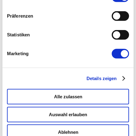
Präferenzen
→ PLATFORM
Amicable
Citizen Developer bauen Apps, IT hält die Kontrolle.
Statistiken
Schatten-IT wird zur Plattform
.
Marketing
→ VOICE
Enterprise VoiceAI
Realtime S2S, keine SaaS-Pipeline. Integriert in alle
Details zeigen
gängigen Telefonanlagen
.
Alle zulassen
Auswahl erlauben
Ablehnen