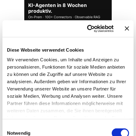
KI-Agenten in 8 Wochen
produktiv.
On-Prem · 100+ Connectors · Observable RAG
inklusive.
Demo buchen →
Diese Webseite verwendet Cookies
Wir verwenden Cookies, um Inhalte und Anzeigen zu
personalisieren, Funktionen für soziale Medien anbieten
zu können und die Zugriffe auf unsere Website zu
analysieren. Außerdem geben wir Informationen zu Ihrer
Verwendung unserer Website an unsere Partner für
soziale Medien, Werbung und Analysen weiter. Unsere
Partner führen diese Informationen möglicherweise mit
weiteren Daten zusammen, die Sie ihnen bereitgestellt
→ FOUNDATION
mAIstack
haben oder die sie im Rahmen Ihrer Nutzung der Dienste
gesammelt haben.
KI-Fundament für Unternehmen. On-prem.
Einwilligungsauswahl
Einsatzbereit in Wochen, nicht Quartalen
.
Notwendig