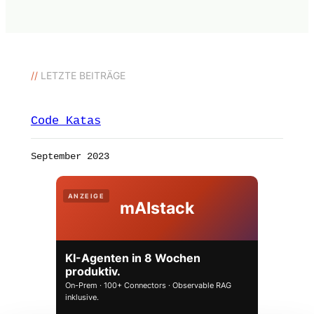
//
LETZTE BEITRÄGE
Code Katas
September 2023
ANZEIGE
mAIstack
KI-Agenten in 8 Wochen
produktiv.
On-Prem · 100+ Connectors · Observable RAG
inklusive.