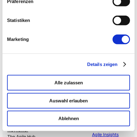
Präferenzen
Citizen Developer bauen Apps, IT hält die Kontrolle.
Schatten-IT wird zur Plattform
.
Statistiken
→ VOICE
Enterprise VoiceAI
Marketing
Realtime S2S, keine SaaS-Pipeline. Integriert in alle
gängigen Telefonanlagen
.
Details zeigen
Alle zulassen
Auswahl erlauben
Ablehnen
Mehr von uns
Nützliches
Mayflower
Agile Insights
The Agile Hub