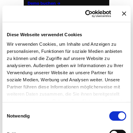
Demo buchen →
Diese Webseite verwendet Cookies
Wir verwenden Cookies, um Inhalte und Anzeigen zu
personalisieren, Funktionen für soziale Medien anbieten
zu können und die Zugriffe auf unsere Website zu
analysieren. Außerdem geben wir Informationen zu Ihrer
Verwendung unserer Website an unsere Partner für
soziale Medien, Werbung und Analysen weiter. Unsere
→ FOUNDATION
mAIstack
Partner führen diese Informationen möglicherweise mit
weiteren Daten zusammen, die Sie ihnen bereitgestellt
KI-Fundament für Unternehmen. On-prem.
Einsatzbereit in Wochen, nicht Quartalen
.
haben oder die sie im Rahmen Ihrer Nutzung der Dienste
gesammelt haben.
Einwilligungsauswahl
Notwendig
→ PLATFORM
Amicable