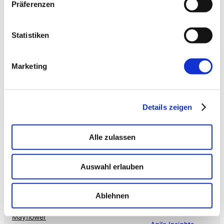
Präferenzen
Citizen Developer bauen Apps, IT hält die Kontrolle.
Schatten-IT wird zur Plattform
.
Statistiken
→ VOICE
Enterprise VoiceAI
Marketing
Realtime S2S, keine SaaS-Pipeline. Integriert in alle
gängigen Telefonanlagen
.
Details zeigen
Alle zulassen
Auswahl erlauben
Ablehnen
Mehr von uns
Nützliches
Mayflower