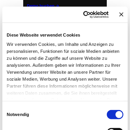
Demo buchen →
Diese Webseite verwendet Cookies
Wir verwenden Cookies, um Inhalte und Anzeigen zu
personalisieren, Funktionen für soziale Medien anbieten
zu können und die Zugriffe auf unsere Website zu
analysieren. Außerdem geben wir Informationen zu Ihrer
Verwendung unserer Website an unsere Partner für
soziale Medien, Werbung und Analysen weiter. Unsere
→ FOUNDATION
mAIstack
Partner führen diese Informationen möglicherweise mit
weiteren Daten zusammen, die Sie ihnen bereitgestellt
KI-Fundament für Unternehmen. On-prem.
haben oder die sie im Rahmen Ihrer Nutzung der Dienste
Einsatzbereit in Wochen, nicht Quartalen
.
gesammelt haben.
Einwilligungsauswahl
Notwendig
→ PLATFORM
Amicable