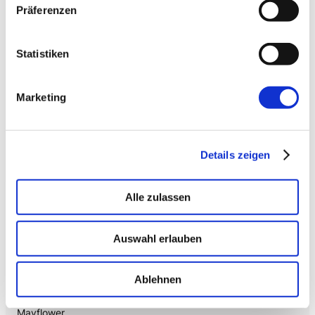
Präferenzen
Citizen Developer bauen Apps, IT hält die Kontrolle.
Schatten-IT wird zur Plattform
.
Statistiken
→ VOICE
Enterprise VoiceAI
Marketing
Realtime S2S, keine SaaS-Pipeline. Integriert in alle
gängigen Telefonanlagen
.
Details zeigen
Alle zulassen
Auswahl erlauben
Ablehnen
Mehr von uns
Nützliches
Mayflower