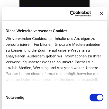
Demo buchen →
Diese Webseite verwendet Cookies
Wir verwenden Cookies, um Inhalte und Anzeigen zu
personalisieren, Funktionen für soziale Medien anbieten
zu können und die Zugriffe auf unsere Website zu
analysieren. Außerdem geben wir Informationen zu Ihrer
Verwendung unserer Website an unsere Partner für
soziale Medien, Werbung und Analysen weiter. Unsere
→ FOUNDATION
mAIstack
Partner führen diese Informationen möglicherweise mit
weiteren Daten zusammen, die Sie ihnen bereitgestellt
KI-Fundament für Unternehmen. On-prem.
haben oder die sie im Rahmen Ihrer Nutzung der Dienste
Einsatzbereit in Wochen, nicht Quartalen
.
gesammelt haben.
Einwilligungsauswahl
Notwendig
→ PLATFORM
Amicable