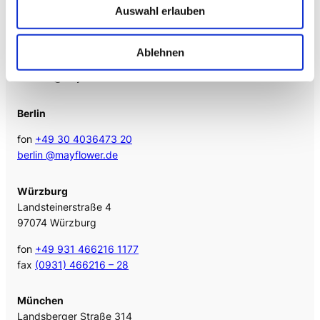
Auswahl erlauben
Web
mayflower.de
Ablehnen
E-Mail
kontakt@mayflower.de
Berlin
fon
+49 30 4036473 20
berlin @mayflower.de
Würzburg
Landsteinerstraße 4
97074 Würzburg
fon
+49 931 466216 1177
fax
(0931) 466216 – 28
München
Landsberger Straße 314