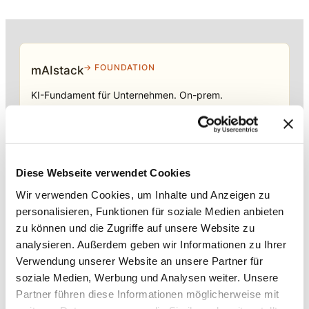
→ FOUNDATION
mAIstack
KI-Fundament für Unternehmen. On-prem.
Einsatzbereit in Wochen, nicht Quartalen
.
→ PLATFORM
Amicable
Diese Webseite verwendet Cookies
Citizen Developer bauen Apps, IT hält die Kontrolle.
Wir verwenden Cookies, um Inhalte und Anzeigen zu
Schatten-IT wird zur Plattform
.
personalisieren, Funktionen für soziale Medien anbieten
zu können und die Zugriffe auf unsere Website zu
analysieren. Außerdem geben wir Informationen zu Ihrer
→ VOICE
Enterprise VoiceAI
Verwendung unserer Website an unsere Partner für
soziale Medien, Werbung und Analysen weiter. Unsere
Realtime S2S, keine SaaS-Pipeline. Integriert in alle
Partner führen diese Informationen möglicherweise mit
gängigen Telefonanlagen
.