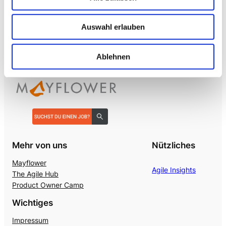
→ VOICE
Enterprise VoiceAI
Realtime S2S, keine SaaS-Pipeline. Integriert in alle
Auswahl erlauben
gängigen Telefonanlagen
.
Ablehnen
Mehr von uns
Nützliches
Mayflower
Agile Insights
The Agile Hub
Product Owner Camp
Wichtiges
Impressum