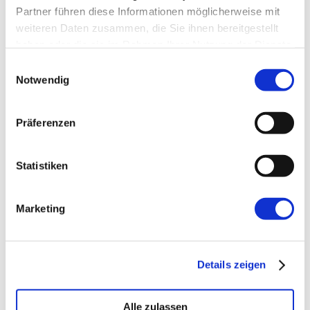
Partner führen diese Informationen möglicherweise mit
weiteren Daten zusammen, die Sie ihnen bereitgestellt
haben oder die sie im Rahmen Ihrer Nutzung der Dienste
gesammelt haben.
Einwilligungsauswahl
Notwendig
→ FOUNDATION
Präferenzen
mAIstack
KI-Fundament für Unternehmen. On-prem.
Einsatzbereit in Wochen, nicht Quartalen
.
Statistiken
Marketing
→ PLATFORM
Amicable
Citizen Developer bauen Apps, IT hält die Kontrolle.
Schatten-IT wird zur Plattform
.
Details zeigen
Alle zulassen