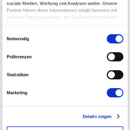
soziale Medien, Werbung und Analysen weiter. Unsere
Partner führen diese Informationen möglicherweise mit
weiteren Daten zusammen, die Sie ihnen bereitgestellt
haben oder die sie im Rahmen Ihrer Nutzung der Dienste
gesammelt haben.
Einwilligungsauswahl
Notwendig
Präferenzen
→ FOUNDATION
mAIstack
KI-Fundament für Unternehmen. On-prem.
Statistiken
Einsatzbereit in Wochen, nicht Quartalen
.
Marketing
→ PLATFORM
Amicable
Citizen Developer bauen Apps, IT hält die Kontrolle.
Details zeigen
Schatten-IT wird zur Plattform
.