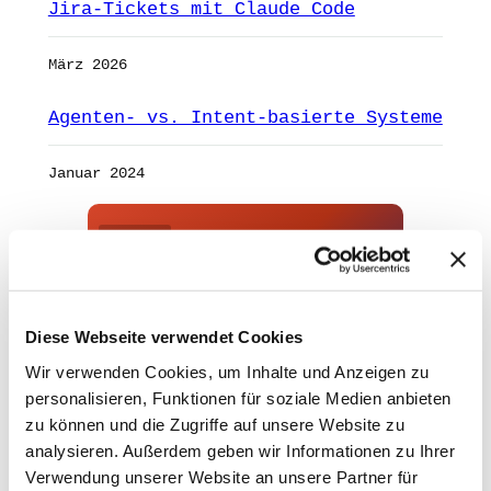
Jira-Tickets mit Claude Code
März 2026
Agenten- vs. Intent-basierte Systeme
Januar 2024
ANZEIGE
mAIstack
KI-Agenten in 8 Wochen
Diese Webseite verwendet Cookies
produktiv.
Wir verwenden Cookies, um Inhalte und Anzeigen zu
On-Prem · 100+ Connectors · Observable RAG
inklusive.
personalisieren, Funktionen für soziale Medien anbieten
zu können und die Zugriffe auf unsere Website zu
Demo buchen →
analysieren. Außerdem geben wir Informationen zu Ihrer
Verwendung unserer Website an unsere Partner für