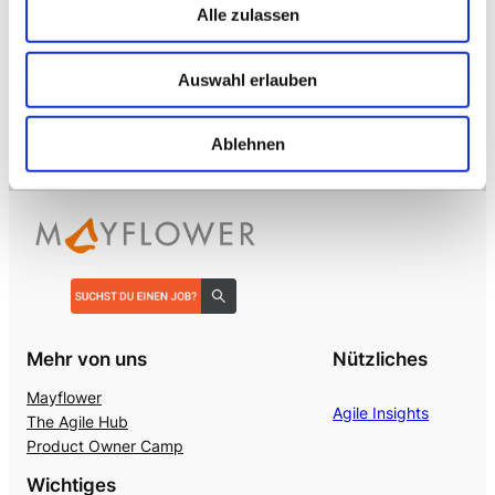
Alle zulassen
→ VOICE
Enterprise VoiceAI
Auswahl erlauben
Realtime S2S, keine SaaS-Pipeline. Integriert in alle
gängigen Telefonanlagen
.
Ablehnen
Mehr von uns
Nützliches
Mayflower
Agile Insights
The Agile Hub
Product Owner Camp
Wichtiges