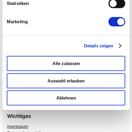
Enterprise VoiceAI
Statistiken
Realtime S2S, keine SaaS-Pipeline. Integriert in alle
gängigen Telefonanlagen
.
Marketing
Details zeigen
Alle zulassen
Auswahl erlauben
Mehr von uns
Nützliches
Mayflower
Agile Insights
Ablehnen
The Agile Hub
Product Owner Camp
Wichtiges
Impressum