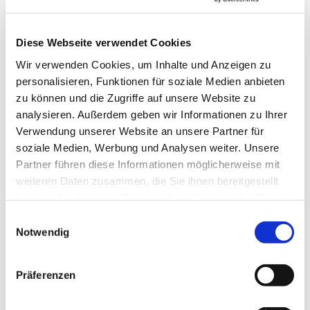
Diese Webseite verwendet Cookies
Wir verwenden Cookies, um Inhalte und Anzeigen zu
personalisieren, Funktionen für soziale Medien anbieten
zu können und die Zugriffe auf unsere Website zu
analysieren. Außerdem geben wir Informationen zu Ihrer
→ FOUNDATION
mAIstack
Verwendung unserer Website an unsere Partner für
KI-Fundament für Unternehmen. On-prem.
soziale Medien, Werbung und Analysen weiter. Unsere
Einsatzbereit in Wochen, nicht Quartalen
.
Partner führen diese Informationen möglicherweise mit
weiteren Daten zusammen, die Sie ihnen bereitgestellt
haben oder die sie im Rahmen Ihrer Nutzung der Dienste
→ PLATFORM
Amicable
gesammelt haben.
Einwilligungsauswahl
Notwendig
Citizen Developer bauen Apps, IT hält die Kontrolle.
Schatten-IT wird zur Plattform
.
Präferenzen
→ VOICE