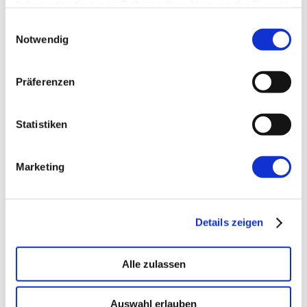
haben oder die sie im Rahmen Ihrer Nutzung der Dienste
gesammelt haben.
Einwilligungsauswahl
Notwendig
←
Vorherige:
Chatbot-Testing
Präferenzen
automatisieren: In 3 Tagen zum QA-Tool
Statistiken
Marketing
Details zeigen
Alle zulassen
Auswahl erlauben