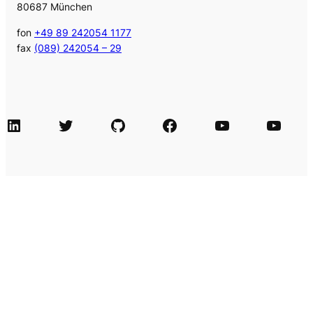
80687 München
fon
+49 89 242054 1177
fax
(089) 242054 – 29
LinkedIn
Twitter
GitHub
Facebook
Agile Videos
Tech-Videos